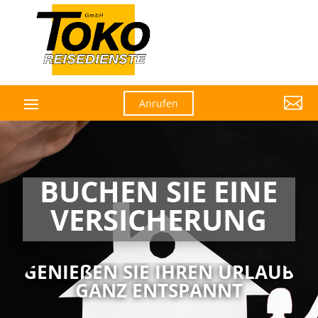

Anrufen
BUCHEN SIE EINE
VERSICHERUNG
GENIEßEN SIE IHREN URLAUB
GANZ ENTSPANNT