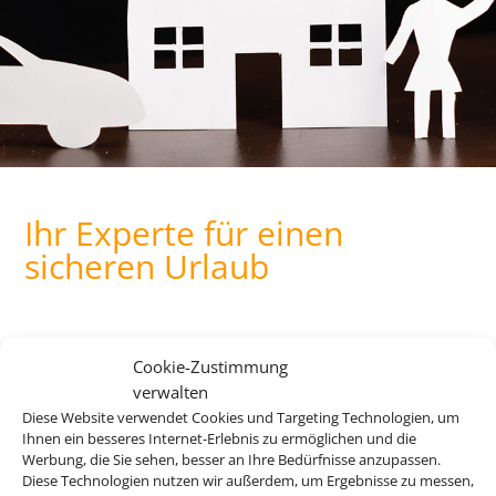
Ihr Experte für einen
sicheren Urlaub
Egal ob vor oder während der Reise, leider kann es immer
Cookie-Zustimmung
Gründe geben, warum man von einer Reise zurücktreten
verwalten
oder sie abbrechen muss. Bei uns finden Sie die passenden
Diese Website verwendet Cookies und Targeting Technologien, um
Versicherungen für jede Eventualität.
Ihnen ein besseres Internet-Erlebnis zu ermöglichen und die
Werbung, die Sie sehen, besser an Ihre Bedürfnisse anzupassen.
Für eine detaillierte Beratung zu Ihrer Versicherung,
Diese Technologien nutzen wir außerdem, um Ergebnisse zu messen,
wenden Sie sich gerne an uns.