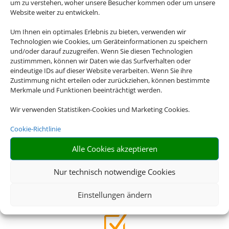
um zu verstehen, woher unsere Besucher kommen oder um unsere
Website weiter zu entwickeln.
Z
Um Ihnen ein optimales Erlebnis zu bieten, verwenden wir
Technologien wie Cookies, um Geräteinformationen zu speichern
und/oder darauf zuzugreifen. Wenn Sie diesen Technologien
zustimmmen, können wir Daten wie das Surfverhalten oder
Gepäck
eindeutige IDs auf dieser Website verarbeiten. Wenn Sie ihre
Zustimmung nicht erteilen oder zurückziehen, können bestimmte
Sichern Sie Ihr Gepäck auch über den Standardwert der
Merkmale und Funktionen beeinträchtigt werden.
Fluggesellschaften hinaus ab
Wir verwenden Statistiken-Cookies und Marketing Cookies.
Z
Cookie-Richtlinie
Alle Cookies akzeptieren
Covid-19
Nur technisch notwendige Cookies
Verischern Sie Covid-19 als Rücktrittsgrund und sichern
sich somit maximale Flexibilität
Einstellungen ändern
Z