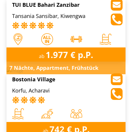
TUI BLUE Bahari Zanzibar
Tansania Sansibar, Kiwengwa
1.977 € p.P.
ab
7 Nächte, Appartment, Frühstück
Bostonia Village
Korfu, Acharavi
742 € p.P.
ab