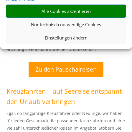
Flugtickets und Hotelzimmer sind bei unseren
Alle Cookies akzeptieren
Pauschalreise-Angeboten bereits inbegriffen. Statt also
verschiedene Einzelbausteine suchen und buchen zu
Nur technisch notwendige Cookies
müssen, können Sie Ihren Urlaub ganz entspannt im
Paket buchen. Auch Zusatzleistungen, wie der Transfer
Einstellungen ändern
vom Flughafen sind häufig enthalten. Damit wird die
Buchung so entspannt wie der Urlaub selbst.
Zu den Pauschalreisen
Kreuzfahrten – auf Seereise entspannt
den Urlaub verbringen
Egal, ob langjährige Kreuzfahrer oder Neulinge, wir haben
für jeden Geschmack die passenden Kreuzfahrten und eine
Vielzahl unterschiedlicher Reisen im Angebot. Stöbern Sie