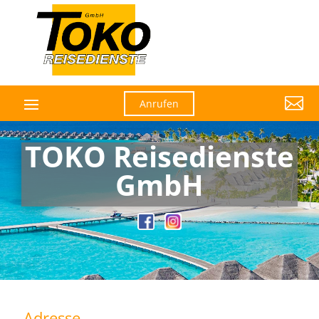

Anrufen
TOKO Reisedienste
GmbH
Adresse